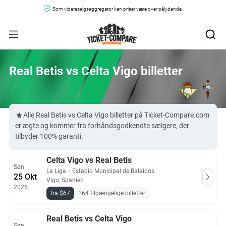
Som videresalgsaggregator kan priser være over pålydende.
Real Betis vs Celta Vigo billetter
Alle Real Betis vs Celta Vigo billetter på Ticket-Compare.com
er ægte og kommer fra forhåndsgodkendte sælgere, der
tilbyder 100% garanti.
Celta Vigo vs Real Betis
Søn
La Liga
・
Estadio Municipal de Balaidos
25 Okt
Vigo, Spanien
2026
fra $67
164 tilgængelige billetter
Real Betis vs Celta Vigo
Søn