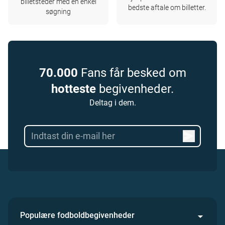
billetsteder med en enkel
bedste aftale om billetter.
søgning
70.000
Fans får besked om
hotteste
begivenheder.
Deltag i dem.
Populære fodboldbegivenheder