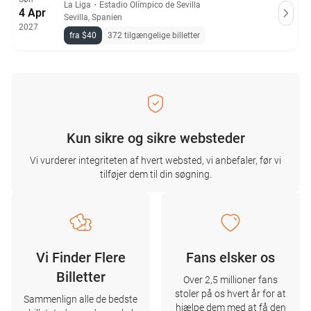
La Liga
・
Estadio Olímpico de Sevilla
4 Apr
Sevilla, Spanien
2027
fra $40
372 tilgængelige billetter
Kun sikre og sikre websteder
Vi vurderer integriteten af ​​hvert websted, vi anbefaler, før vi
tilføjer dem til din søgning.
Vi Finder Flere
Fans elsker os
Billetter
Over 2,5 millioner fans
stoler på os hvert år for at
Sammenlign alle de bedste
hjælpe dem med at få den