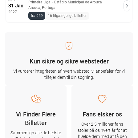
Primeira Liga
・
Estádio Municipal de Arouca
31 Jan
Arouca, Portugal
2027
fra €59
16 tilgængelige billetter
Kun sikre og sikre websteder
Vi vurderer integriteten af ​​hvert websted, vi anbefaler, før vi
tilføjer dem til din søgning.
Vi Finder Flere
Fans elsker os
Billetter
Over 2,5 millioner fans
stoler på os hvert år for at
Sammenlign alle de bedste
hjælpe dem med at få den