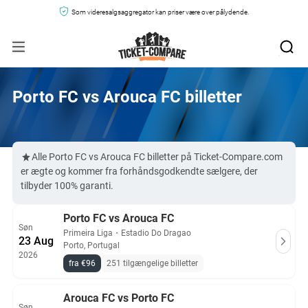
Som videresalgsaggregator kan priser være over pålydende.
Porto FC vs Arouca FC billetter
Alle Porto FC vs Arouca FC billetter på Ticket-Compare.com
er ægte og kommer fra forhåndsgodkendte sælgere, der
tilbyder 100% garanti.
Porto FC vs Arouca FC
Søn
Primeira Liga
・
Estadio Do Dragao
23 Aug
Porto, Portugal
2026
fra €96
251 tilgængelige billetter
Arouca FC vs Porto FC
Søn