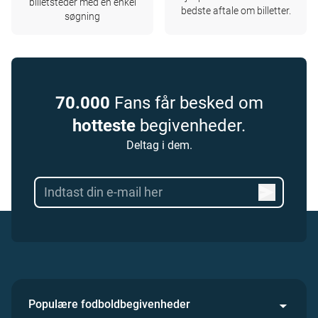
billetsteder med en enkel
bedste aftale om billetter.
søgning
70.000
Fans får besked om
hotteste
begivenheder.
Deltag i dem.
Populære fodboldbegivenheder