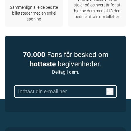
stoler på os hvert år for at
Sammenlign alle de bedste
hjælpe dem med at få den
billetsteder med en enkel
bedste aftale om billetter.
søgning
70.000
Fans får besked om
hotteste
begivenheder.
Deltag i dem.