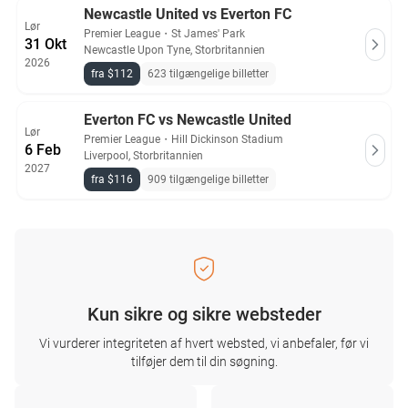
Newcastle United vs Everton FC
Lør
Premier League
・
St James' Park
31 Okt
Newcastle Upon Tyne, Storbritannien
2026
fra $112
623 tilgængelige billetter
Everton FC vs Newcastle United
Lør
Premier League
・
Hill Dickinson Stadium
6 Feb
Liverpool, Storbritannien
2027
fra $116
909 tilgængelige billetter
Kun sikre og sikre websteder
Vi vurderer integriteten af ​​hvert websted, vi anbefaler, før vi
tilføjer dem til din søgning.