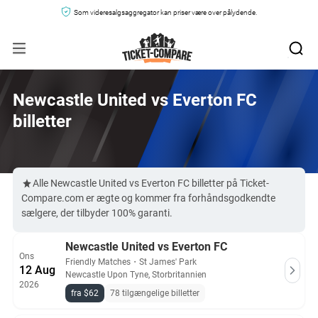
Som videresalgsaggregator kan priser være over pålydende.
Newcastle United vs Everton FC
billetter
Alle Newcastle United vs Everton FC billetter på Ticket-
Compare.com er ægte og kommer fra forhåndsgodkendte
sælgere, der tilbyder 100% garanti.
Newcastle United vs Everton FC
Ons
Friendly Matches
・
St James' Park
12 Aug
Newcastle Upon Tyne, Storbritannien
2026
fra $62
78 tilgængelige billetter