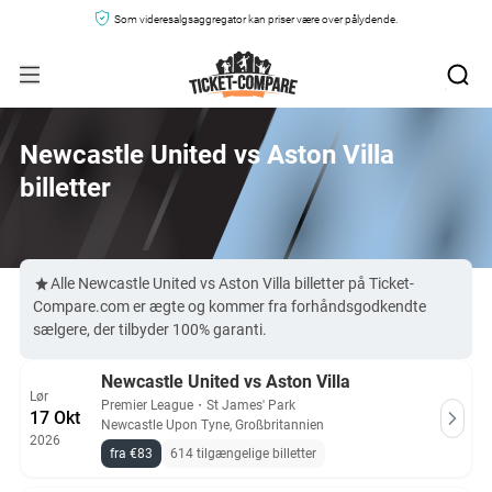
Som videresalgsaggregator kan priser være over pålydende.
Newcastle United vs Aston Villa
billetter
Alle Newcastle United vs Aston Villa billetter på Ticket-
Compare.com er ægte og kommer fra forhåndsgodkendte
sælgere, der tilbyder 100% garanti.
Newcastle United vs Aston Villa
Lør
Premier League
・
St James' Park
17 Okt
Newcastle Upon Tyne, Großbritannien
2026
fra €83
614 tilgængelige billetter