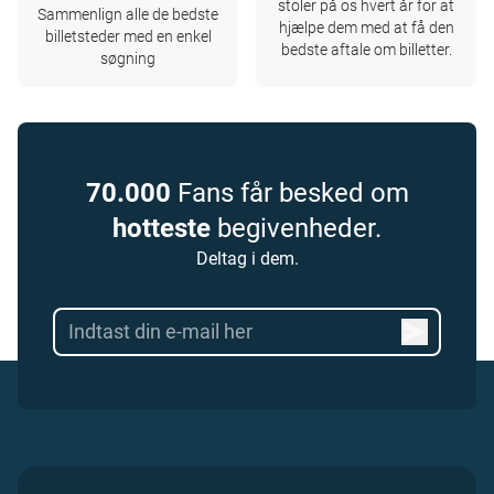
stoler på os hvert år for at
Sammenlign alle de bedste
hjælpe dem med at få den
billetsteder med en enkel
bedste aftale om billetter.
søgning
70.000
Fans får besked om
hotteste
begivenheder.
Deltag i dem.