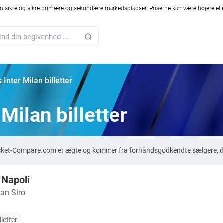
 sikre og sikre primære og sekundære markedspladser. Priserne kan være højere elle
 Inter Milan billetter
 Milan billetter
å Ticket-Compare.com er ægte og kommer fra forhåndsgodkendte sælgere, d
 Napoli
an Siro
lletter