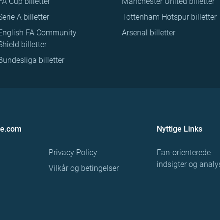
FA Cup billetter
Manchester United billetter
Serie A billetter
Tottenham Hotspur billetter
English FA Community
Arsenal billetter
Shield billetter
Bundesliga billetter
re.com
Nyttige Links
Privacy Policy
Fan-orienterede
indsigter og analy
Vilkår og betingelser