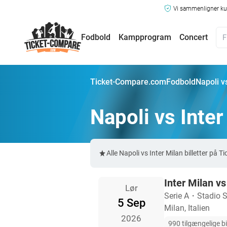
Vi sammenligner kun
Fodbold
Kampprogram
Concert
Ticket-Compare.com
Fodbold
Napoli vs
Napoli vs Inter
Alle Napoli vs Inter Milan billetter p
Inter Milan vs
Lør
Serie A
・
Stadio S
5 Sep
Milan, Italien
2026
990 tilgængelige bi