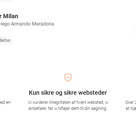
r Milan
Diego Armando Maradona
lletter
Kun sikre og sikre websteder
med en
Vi vurderer integriteten af ​​hvert websted, vi
Over 2
anbefaler, før vi tilføjer dem til din søgning.
at hj