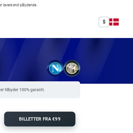
r lavere end pålydende.
$
er tilbyder 100% garanti.
BILLETTER FRA €99