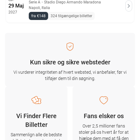
Serie A
・
Stadio Diego Armando Maradona
29 Maj
Napoli, Italia
2027
fra €148
324 tilgængelige billetter
Kun sikre og sikre websteder
Vi vurderer integriteten af ​​hvert websted, vi anbefaler, før vi
tilføjer dem til din søgning.
Vi Finder Flere
Fans elsker os
Billetter
Over 2,5 millioner fans
stoler på os hvert år for at
Sammenlign alle de bedste
hjælpe dem med at få den