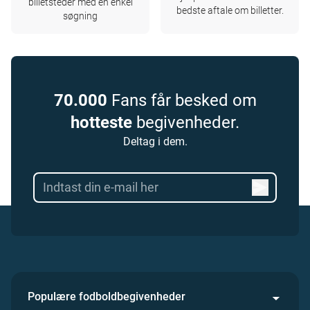
billetsteder med en enkel
bedste aftale om billetter.
søgning
70.000
Fans får besked om
hotteste
begivenheder.
Deltag i dem.
Populære fodboldbegivenheder