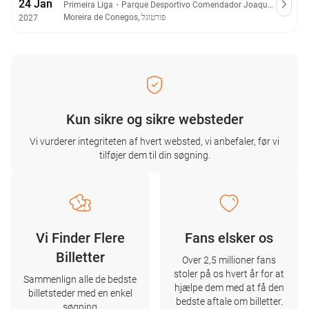
24 Jan
Primeira Liga
・
Parque Desportivo Comendador Joaquim de Almeida Freitas
Moreira de Conegos, פורטוגל
2027
Kun sikre og sikre websteder
Vi vurderer integriteten af ​​hvert websted, vi anbefaler, før vi
tilføjer dem til din søgning.
Vi Finder Flere
Fans elsker os
Billetter
Over 2,5 millioner fans
stoler på os hvert år for at
Sammenlign alle de bedste
hjælpe dem med at få den
billetsteder med en enkel
bedste aftale om billetter.
søgning