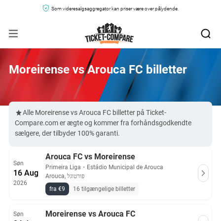
Som videresalgsaggregator kan priser være over pålydende.
Moreirense vs Arouca FC billetter
Alle Moreirense vs Arouca FC billetter på Ticket-
Compare.com er ægte og kommer fra forhåndsgodkendte
sælgere, der tilbyder 100% garanti.
Arouca FC vs Moreirense
Søn
Primeira Liga
・
Estádio Municipal de Arouca
16 Aug
Arouca, פורטוגל
2026
fra €9
16 tilgængelige billetter
Moreirense vs Arouca FC
Søn