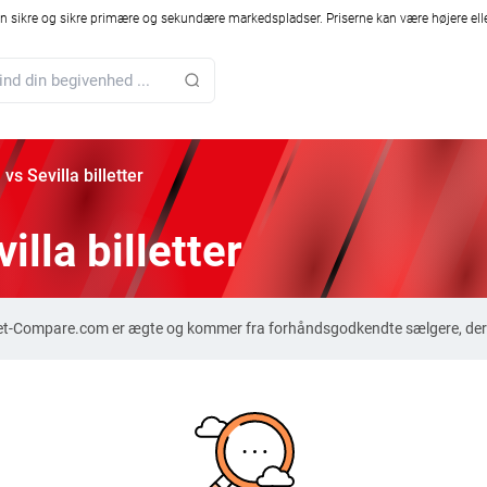
 sikre og sikre primære og sekundære markedspladser. Priserne kan være højere elle
vs Sevilla billetter
illa billetter
Ticket-Compare.com er ægte og kommer fra forhåndsgodkendte sælgere, der