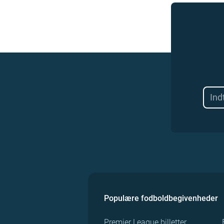
Populære fodboldbegivenheder
Premier League billetter