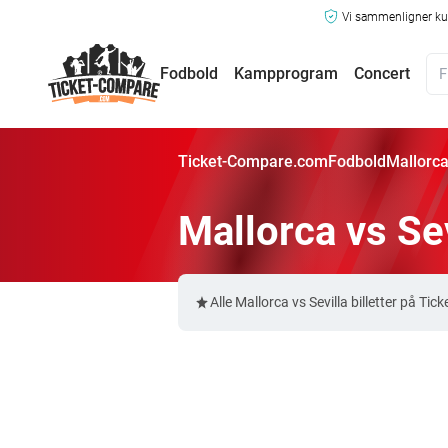
Vi sammenligner kun
Fodbold
Kampprogram
Concert
Ticket-Compare.com
Fodbold
Mallorca 
Mallorca vs Sev
Alle Mallorca vs Sevilla billetter på 