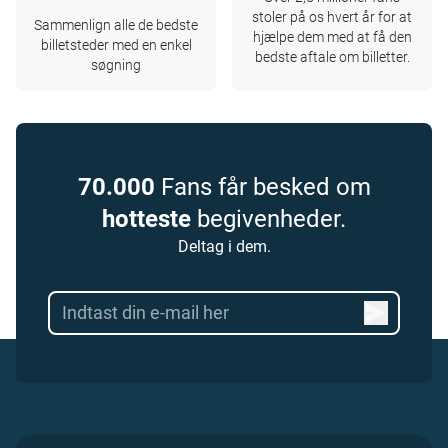
stoler på os hvert år for at
Sammenlign alle de bedste
hjælpe dem med at få den
billetsteder med en enkel
bedste aftale om billetter.
søgning
70.000
Fans får besked om
hotteste
begivenheder.
Deltag i dem.