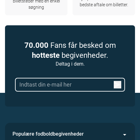
billetsteder med en enkel
bedste aftale om billetter.
søgning
70.000
Fans får besked om
hotteste
begivenheder.
Deltag i dem.
Populære fodboldbegivenheder