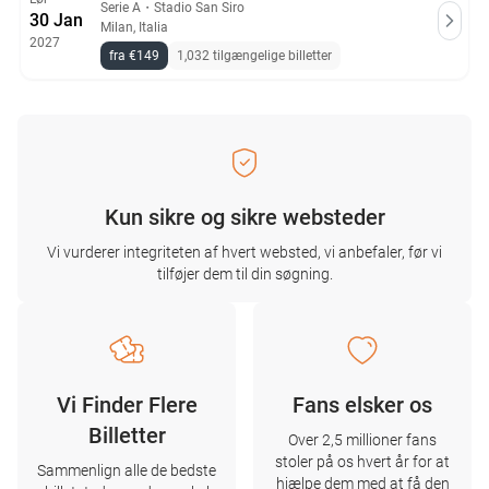
Serie A
・
Stadio San Siro
30 Jan
Milan, Italia
2027
fra €149
1,032 tilgængelige billetter
Kun sikre og sikre websteder
Vi vurderer integriteten af ​​hvert websted, vi anbefaler, før vi
tilføjer dem til din søgning.
Vi Finder Flere
Fans elsker os
Billetter
Over 2,5 millioner fans
stoler på os hvert år for at
Sammenlign alle de bedste
hjælpe dem med at få den