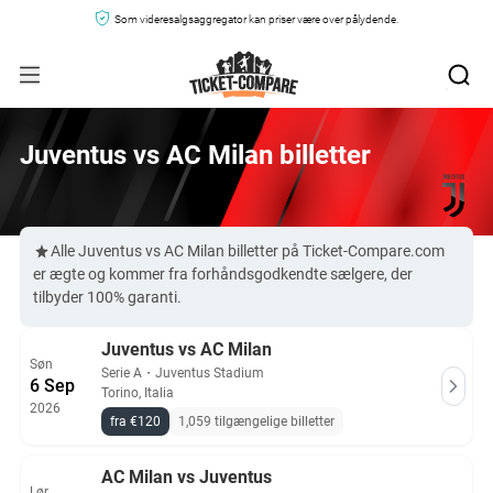
Som videresalgsaggregator kan priser være over pålydende.
Juventus vs AC Milan billetter
Alle Juventus vs AC Milan billetter på Ticket-Compare.com
er ægte og kommer fra forhåndsgodkendte sælgere, der
tilbyder 100% garanti.
Juventus vs AC Milan
Søn
Serie A
・
Juventus Stadium
6 Sep
Torino, Italia
2026
fra €120
1,059 tilgængelige billetter
AC Milan vs Juventus
Lør