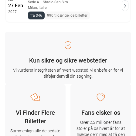
Serie A
・
Stadio San Siro
27 Feb
Milan, Italien
2027
fra $46
990 tilgængelige billetter
Kun sikre og sikre websteder
Vi vurderer integriteten af ​​hvert websted, vi anbefaler, før vi
tilføjer dem til din søgning.
Vi Finder Flere
Fans elsker os
Billetter
Over 2,5 millioner fans
stoler på os hvert år for at
Sammenlign alle de bedste
hjælpe dem med at få den