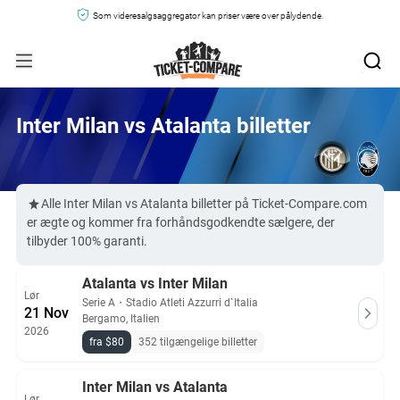
Som videresalgsaggregator kan priser være over pålydende.
Inter Milan vs Atalanta billetter
Alle Inter Milan vs Atalanta billetter på Ticket-Compare.com
er ægte og kommer fra forhåndsgodkendte sælgere, der
tilbyder 100% garanti.
Atalanta vs Inter Milan
Lør
Serie A
・
Stadio Atleti Azzurri d`Italia
21 Nov
Bergamo, Italien
2026
fra $80
352 tilgængelige billetter
Inter Milan vs Atalanta
Lør