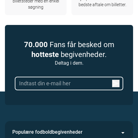
billetsteder med en enkel
bedste aftale om billetter.
søgning
70.000
Fans får besked om
hotteste
begivenheder.
Deltag i dem.
Populære fodboldbegivenheder