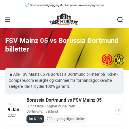
Som videresalgsaggregator kan priser være over pålydende.
FSV Mainz 05 vs Borussia Dortmund
billetter
Alle FSV Mainz 05 vs Borussia Dortmund billetter på Ticket-
Compare.com er ægte og kommer fra forhåndsgodkendte
sælgere, der tilbyder 100% garanti.
Borussia Dortmund vs FSV Mainz 05
Lør
Bundesliga
・
Signal Iduna Park
9 Jan
Dortmund, Tyskland
2027
fra $119
733 tilgængelige billetter