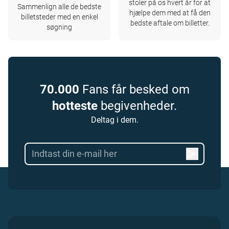
stoler på os hvert år for at
Sammenlign alle de bedste
hjælpe dem med at få den
billetsteder med en enkel
bedste aftale om billetter.
søgning
70.000
Fans får besked om
hotteste
begivenheder.
Deltag i dem.