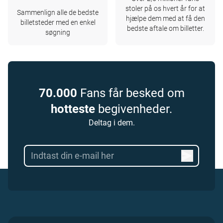
stoler på os hvert år for at
Sammenlign alle de bedste
hjælpe dem med at få den
billetsteder med en enkel
bedste aftale om billetter.
søgning
70.000
Fans får besked om
hotteste
begivenheder.
Deltag i dem.