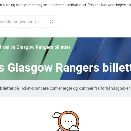
 sikre og sikre primære og sekundære markedspladser. Priserne kan være højere elle
rosi vs Glasgow Rangers billetter
s Glasgow Rangers billet
billetter på Ticket-Compare.com er ægte og kommer fra forhåndsgodkendt