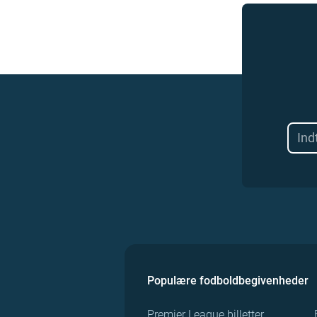
Populære fodboldbegivenheder
Premier League billetter