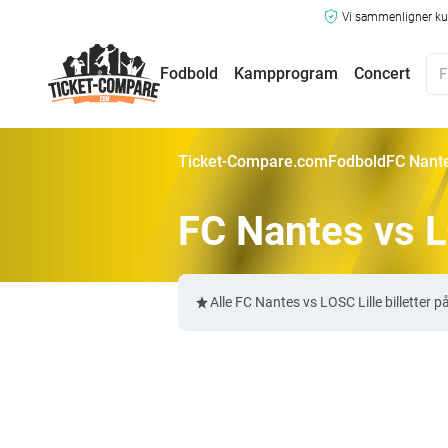
Vi sammenligner kun
Fodbold
Kampprogram
Concert
Ticket-Compare.com
Fodbold
FC Nante
FC Nantes vs LO
Alle FC Nantes vs LOSC Lille billette