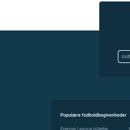
Populære fodboldbegivenheder
Premier League billetter