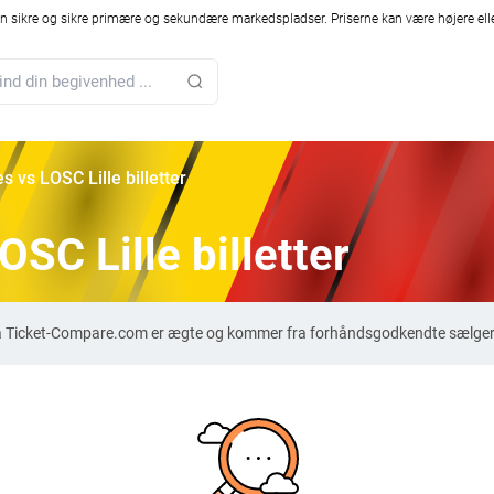
 sikre og sikre primære og sekundære markedspladser. Priserne kan være højere elle
s vs LOSC Lille billetter
SC Lille billetter
r på Ticket-Compare.com er ægte og kommer fra forhåndsgodkendte sælgere