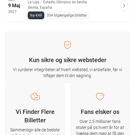
La Liga
・
Estadio Olímpico de Sevilla
9 Maj
Sevilla, España
2027
fra €49
334 tilgængelige billetter
Kun sikre og sikre websteder
Vi vurderer integriteten af ​​hvert websted, vi anbefaler, før vi
tilføjer dem til din søgning.
Vi Finder Flere
Fans elsker os
Billetter
Over 2,5 millioner fans
stoler på os hvert år for at
Sammenlign alle de bedste
hjælpe dem med at få den