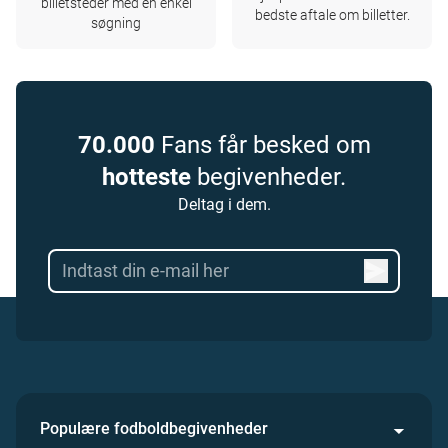
billetsteder med en enkel
bedste aftale om billetter.
søgning
70.000
Fans får besked om
hotteste
begivenheder.
Deltag i dem.
Populære fodboldbegivenheder