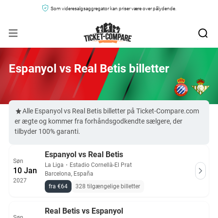
Som videresalgsaggregator kan priser være over pålydende.
Espanyol vs Real Betis billetter
Alle Espanyol vs Real Betis billetter på Ticket-Compare.com
er ægte og kommer fra forhåndsgodkendte sælgere, der
tilbyder 100% garanti.
Espanyol vs Real Betis
Søn
La Liga
・
Estadio Cornellà-El Prat
10 Jan
Barcelona, España
2027
fra €64
328 tilgængelige billetter
Real Betis vs Espanyol
Søn