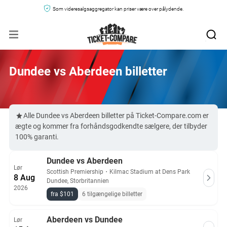
Som videresalgsaggregator kan priser være over pålydende.
Dundee vs Aberdeen billetter
Alle Dundee vs Aberdeen billetter på Ticket-Compare.com er
ægte og kommer fra forhåndsgodkendte sælgere, der tilbyder
100% garanti.
Dundee vs Aberdeen
Lør
Scottish Premiership
・
Kilmac Stadium at Dens Park
8 Aug
Dundee, Storbritannien
2026
fra $101
6 tilgængelige billetter
Aberdeen vs Dundee
Lør