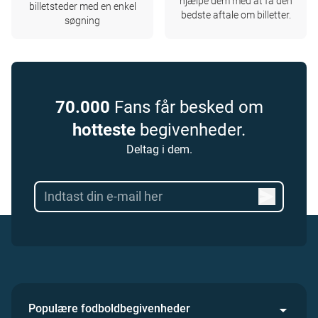
hjælpe dem med at få den
billetsteder med en enkel
bedste aftale om billetter.
søgning
70.000
Fans får besked om
hotteste
begivenheder.
Deltag i dem.
Populære fodboldbegivenheder