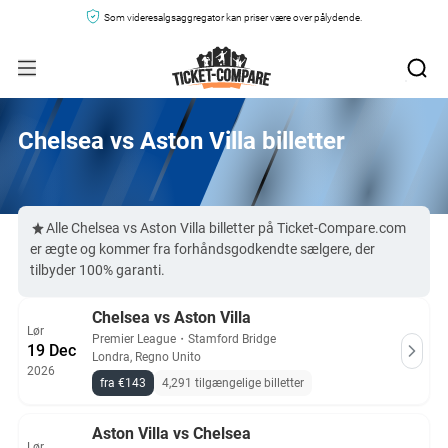
Som videresalgsaggregator kan priser være over pålydende.
Chelsea vs Aston Villa billetter
Alle Chelsea vs Aston Villa billetter på Ticket-Compare.com
er ægte og kommer fra forhåndsgodkendte sælgere, der
tilbyder 100% garanti.
Chelsea vs Aston Villa
Lør
Premier League
・
Stamford Bridge
19 Dec
Londra, Regno Unito
2026
fra €143
4,291 tilgængelige billetter
Aston Villa vs Chelsea
Lør