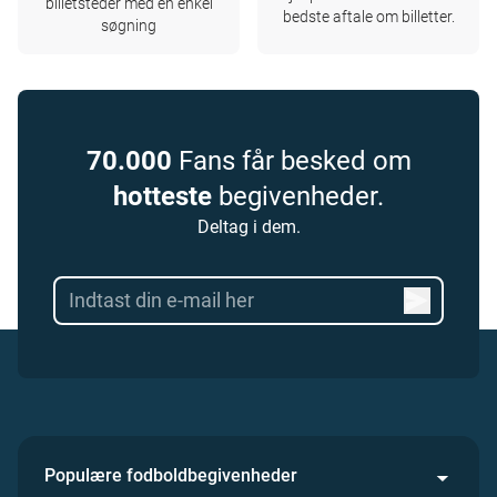
billetsteder med en enkel
bedste aftale om billetter.
søgning
70.000
Fans får besked om
hotteste
begivenheder.
Deltag i dem.
Populære fodboldbegivenheder