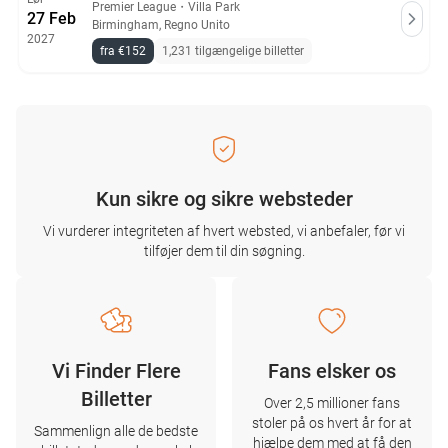
Premier League
・
Villa Park
27 Feb
Birmingham, Regno Unito
2027
fra €152
1,231 tilgængelige billetter
Kun sikre og sikre websteder
Vi vurderer integriteten af ​​hvert websted, vi anbefaler, før vi
tilføjer dem til din søgning.
Vi Finder Flere
Fans elsker os
Billetter
Over 2,5 millioner fans
stoler på os hvert år for at
Sammenlign alle de bedste
hjælpe dem med at få den