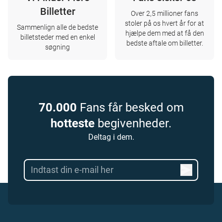
Billetter
Over 2,5 millioner fans
stoler på os hvert år for at
Sammenlign alle de bedste
hjælpe dem med at få den
billetsteder med en enkel
bedste aftale om billetter.
søgning
70.000
Fans får besked om
hotteste
begivenheder.
Deltag i dem.