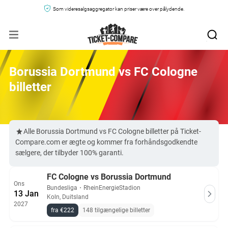
Som videresalgsaggregator kan priser være over pålydende.
Borussia Dortmund vs FC Cologne
billetter
Alle Borussia Dortmund vs FC Cologne billetter på Ticket-
Compare.com er ægte og kommer fra forhåndsgodkendte
sælgere, der tilbyder 100% garanti.
FC Cologne vs Borussia Dortmund
Ons
Bundesliga
・
RheinEnergieStadion
13 Jan
Koln, Duitsland
2027
fra €222
148 tilgængelige billetter