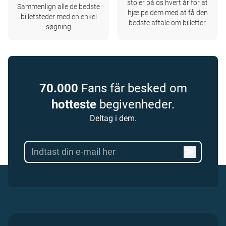
stoler på os hvert år for at
Sammenlign alle de bedste
hjælpe dem med at få den
billetsteder med en enkel
bedste aftale om billetter.
søgning
70.000
Fans får besked om
hotteste
begivenheder.
Deltag i dem.