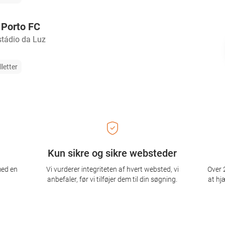
 Porto FC
stádio da Luz
lletter
Kun sikre og sikre websteder
med en
Vi vurderer integriteten af ​​hvert websted, vi
Over 2
anbefaler, før vi tilføjer dem til din søgning.
at hj