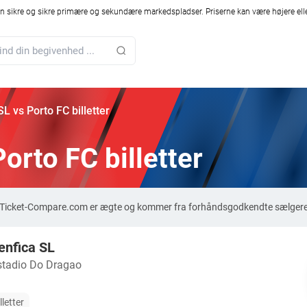
 sikre og sikre primære og sekundære markedspladser. Priserne kan være højere elle
SL vs Porto FC billetter
orto FC billetter
 på Ticket-Compare.com er ægte og kommer fra forhåndsgodkendte sælgere,
enfica SL
stadio Do Dragao
lletter