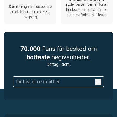
stoler på os hvert år for at
Sammenlign alle de bedste
hjælpe dem med at få den
billetsteder med en enkel
bedste aftale om billetter.
søgning
70.000
Fans får besked om
hotteste
begivenheder.
Deltag i dem.