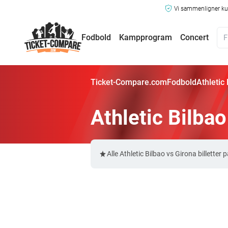
Vi sammenligner kun
Fodbold
Kampprogram
Concert
Ticket-Compare.com
Fodbold
Athletic 
Athletic Bilbao
Alle Athletic Bilbao vs Girona billett