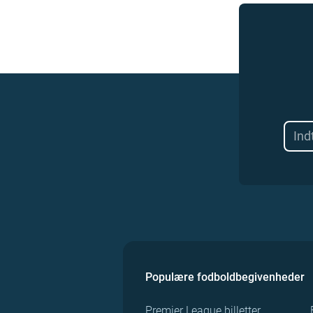
Populære fodboldbegivenheder
Premier League billetter