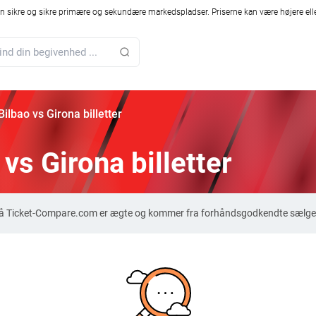
 sikre og sikre primære og sekundære markedspladser. Priserne kan være højere elle
Bilbao vs Girona billetter
 vs Girona billetter
er på Ticket-Compare.com er ægte og kommer fra forhåndsgodkendte sælger